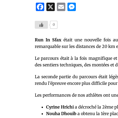
Fac
X
Em
Mes
ebo
ail
sen
ok
ger
0
Run In Sfax
était une nouvelle fois a
remarquable sur les distances de 20 km 
Le parcours était à la fois magnifique e
des sentiers techniques, des montées et d
La seconde partie du parcours était lég
rendu l’épreuve encore plus difficile pour
Les performances de nos athlètes ont une 
Cyrine Hrichi
a décroché la 2ème pl
Nouha Dhouib
a obtenu la 1ère plac