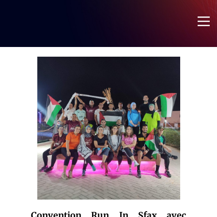
Phoenix
Accueil
À Propos
Cellules
Bureau
Actualités
Galerie
Contact
Convention Run In Sfax avec