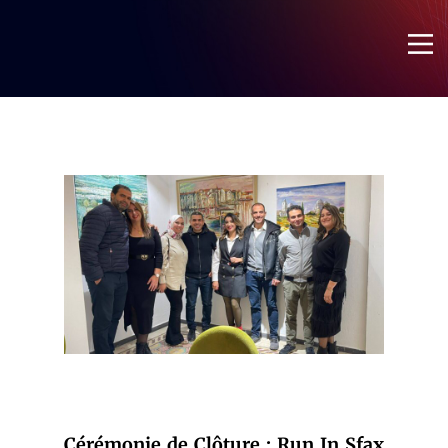
Phoenix
Accueil
À Propos
Cellules
Bureau
Actualités
Galerie
Contact
Cérémonie de Clôture : Run In Sfax